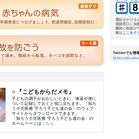
電話をかける
相談窓口に自
護師に相談が
報は
ここをク
Twitterでも
@ShiruMiru
『こどもからだメモ』
子どもの調子がおかしいときに、体温や便に
ついて記録しておくと役に立ちます。〈知ろ
う小児医療 守ろう子ども達の会〉のウェブ
サイトからダウンロードできます。
〈知ろう小児医療 守ろう子ども達の会〉の
ホームページは
こちら