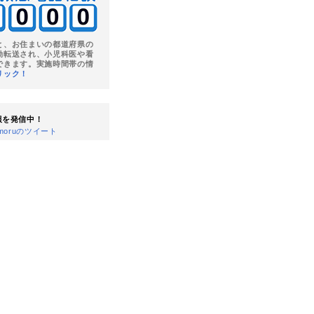
と、お住まいの都道府県の
動転送され、小児科医や看
できます。実施時間帯の情
リック！
情報を発信中！
Mamoruのツイート