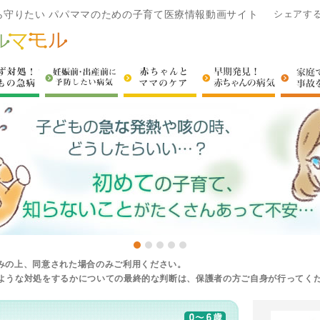
ら守りたい パパママのための子育て医療情報動画サイト
シェアす
さんのかかり方
慌てず対処！子どもの急病
妊娠前・出産前に予防したい病気
赤ちゃんとママのケア
早期発見!
みの上、同意された場合のみご利用ください。
ような対処をするかについての最終的な判断は、保護者の方ご自身が行ってく